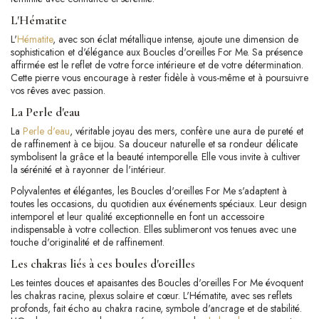
L'Hématite
L'
Hématite
, avec son éclat métallique intense, ajoute une dimension de
sophistication et d'élégance aux Boucles d'oreilles For Me. Sa présence
affirmée est le reflet de votre force intérieure et de votre détermination.
Cette pierre vous encourage à rester fidèle à vous-même et à poursuivre
vos rêves avec passion.
La Perle d'eau
La
Perle d'eau
, véritable joyau des mers, confère une aura de pureté et
de raffinement à ce bijou. Sa douceur naturelle et sa rondeur délicate
symbolisent la grâce et la beauté intemporelle. Elle vous invite à cultiver
la sérénité et à rayonner de l'intérieur.
Polyvalentes et élégantes, les Boucles d'oreilles For Me s'adaptent à
toutes les occasions, du quotidien aux événements spéciaux. Leur design
intemporel et leur qualité exceptionnelle en font un accessoire
indispensable à votre collection. Elles sublimeront vos tenues avec une
touche d'originalité et de raffinement.
Les chakras liés à ces boules d'oreilles
Les teintes douces et apaisantes des Boucles d'oreilles For Me évoquent
les chakras racine, plexus solaire et cœur. L'Hématite, avec ses reflets
profonds, fait écho au chakra racine, symbole d'ancrage et de stabilité.