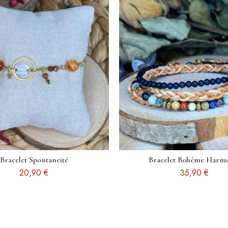
Bracelet Spontaneité
Bracelet Bohême Harm
20,90 €
35,90 €