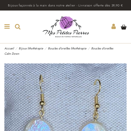
Bijoux façonnés à la main dans notre atelier - Livraison offerte dès 39,90 €
Accueil
Bijoux lithothérapie
Boucles d'oreilles lithothérapie
Boucles d'oreilles
Calm Down