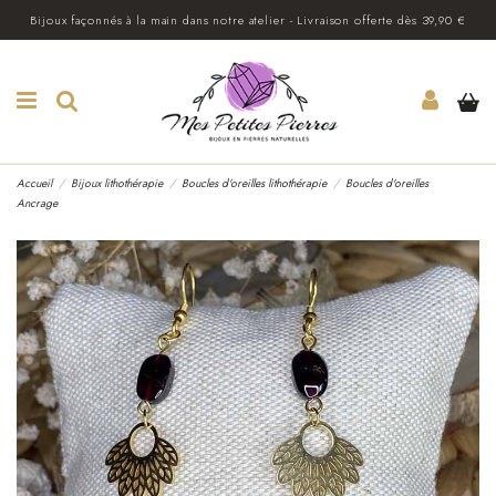
Bijoux façonnés à la main dans notre atelier - Livraison offerte dès 39,90 €
Accueil
Bijoux lithothérapie
Boucles d'oreilles lithothérapie
Boucles d'oreilles
Ancrage