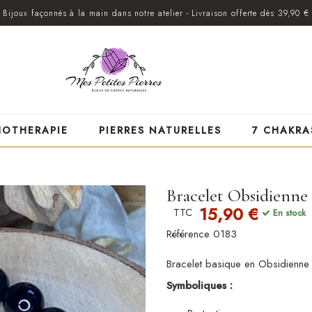
Bijoux façonnés à la main dans notre atelier - Livraison offerte dès 39,90 €
HOTHERAPIE
PIERRES NATURELLES
7 CHAKRA
Bracelet Obsidienne
15,90 €
TTC
En stock
Référence
0183
Bracelet basique en Obsidienne 
Symboliques :