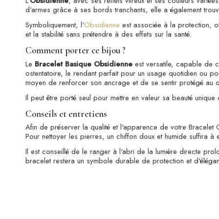
L'
Obsidienne
, avec ses reflets vitreux et ses couleurs variées
d'armes grâce à ses bords tranchants, elle a également trouv
Symboliquement, l'
Obsidienne
est associée à la protection, of
et la stabilité sans prétendre à des effets sur la santé.
Comment porter ce bijou ?
Le
Bracelet Basique Obsidienne
est versatile, capable de c
ostentatoire, le rendant parfait pour un usage quotidien ou 
moyen de renforcer son ancrage et de se sentir protégé au q
Il peut être porté seul pour mettre en valeur sa beauté uniqu
Conseils et entretiens
Afin de préserver la qualité et l'apparence de votre Bracelet Ob
Pour nettoyer les pierres, un chiffon doux et humide suffira 
Il est conseillé de le ranger à l'abri de la lumière directe pro
bracelet restera un symbole durable de protection et d'éléga