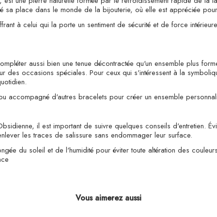
, est une pierre naturelle formée par le refroidissement rapide de la lave
é sa place dans le monde de la bijouterie, où elle est appréciée pour
frant à celui qui la porte un sentiment de sécurité et de force intérieur
ompléter aussi bien une tenue décontractée qu'un ensemble plus formel. 
pour des occasions spéciales. Pour ceux qui s'intéressent à la symbol
uotidien.
e ou accompagné d'autres bracelets pour créer un ensemble personnalisé
sidienne, il est important de suivre quelques conseils d'entretien. Évit
à enlever les traces de salissure sans endommager leur surface.
longée du soleil et de l'humidité pour éviter toute altération des couleu
nce
Vous aimerez aussi