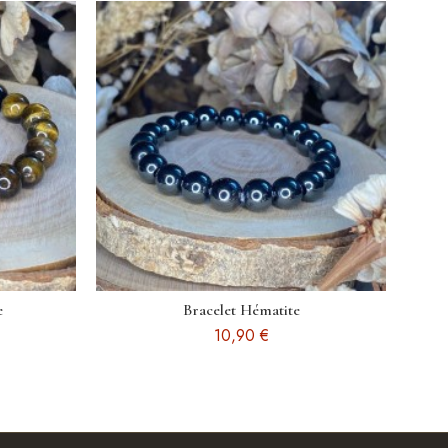
e
Bracelet Hématite
10,90 €