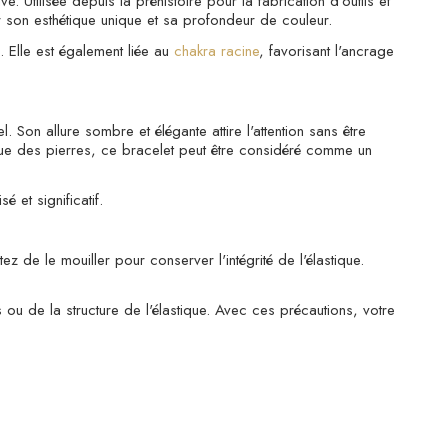
. Utilisée depuis la préhistoire pour la fabrication d'outils et
 son esthétique unique et sa profondeur de couleur.
e. Elle est également liée au
chakra racine
, favorisant l'ancrage
Son allure sombre et élégante attire l'attention sans être
ique des pierres, ce bracelet peut être considéré comme un
 et significatif.
ez de le mouiller pour conserver l'intégrité de l'élastique.
rs ou de la structure de l'élastique. Avec ces précautions, votre